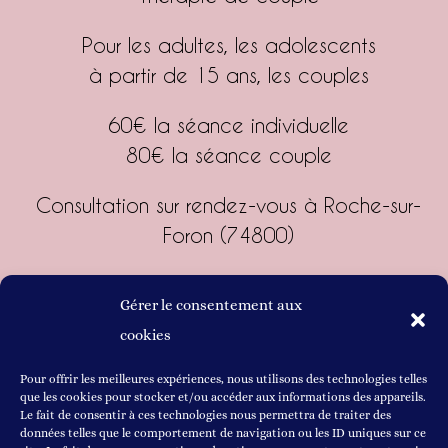
Pour les adultes, les
adolescents
à partir de 15 ans, les couples
60€ la séance individuelle
80€ la séance couple
Consultation sur rendez-vous à Roche-sur-
Foron (74800)
Gérer le consentement aux
06 61 29 31 92
cookies
mathilde.kimnung@gmail.com
Pour offrir les meilleures expériences, nous utilisons des technologies telles
que les cookies pour stocker et/ou accéder aux informations des appareils.
Le fait de consentir à ces technologies nous permettra de traiter des
Prendre rendez-vous
données telles que le comportement de navigation ou les ID uniques sur ce